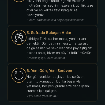
hikayenin başrolünde. Ege ve Akdeniz
mutfağının en seçkin mezelerini, günlük taze
otlar ve en kaliteli zeytinyağları ile
hazırlıyoruz.
"Lezzet sadece balıkta değil; eşlikçisindedir."
5. Sofrada Buluşan Anlar
İstiridye Tuzla'da her masa, yeni bir anı
demektir. Gün batımının eşsiz manzarası,
dalga sesleri ve sevdiklerinizle paylaştığınız
o sıcak anlar, bizim en büyük ödülümüzdür.
"Denizle iç içe, lezzetle bütün."
6. Yeni Gün, Yeni Serüven
Her gün yeniden başlayan bu serüven,
bizim tutkumuzdur. Dünkü başarıyla
yetinmez, her yeni günde size daha iyisini
sunmak için çalışırız.
"Aynı deniz, yeni bir tat."